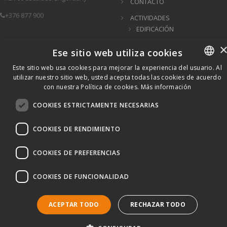
CONTACTO
+376 877 900
ACTIVIDADES
EDIFICACIÓN
EXCAVACIONES,
Ese sitio web utiliza cookies
MOVIMIENTOS DE
TIERRAS Y OBRAS PÚBLICAS
Este sitio web usa cookies para mejorar la experiencia del usuario. Al
TÚNELES
utilizar nuestro sitio web, usted acepta todas las cookies de acuerdo
CATALAN
PUENTES
con nuestra Política de cookies.
Más información
SPANISH
COOKIES ESTRICTAMENTE NECESARIAS
COOKIES DE RENDIMIENTO
Copyright © 2022 · Todos los derechos reservados
COOKIES DE PREFERENCIAS
Política de privacidad
·
Aviso legal
·
Política de cookies
·
Política protección
de datos
·
COOKIES DE FUNCIONALIDAD
ACEPTAR TODO
RECHAZAR TODO