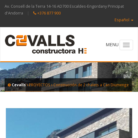
Av. Consell de la Terra 14-16 AD700 Escaldes-Engordany Principat
d'Andorra
|
+376 877 900
Español
Toggl
navig
Cevalls
PROYECTOS
Construcción de 2 chalets a Can Diumenge