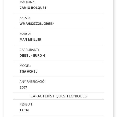
MÀQUINA:
CAMIÓ BOLQUET
XASSÍS:
WMAH82ZZ28L050534
MARCA:
MAN MEILLER
CARBURANT:
DIESEL - EURO 4
MODEL:
TGA 6X6 BL
ANY FABRICACIÓ:
2007
CARACTERÍSTIQUES TÈCNIQUES
PES BUIT:
14 TN