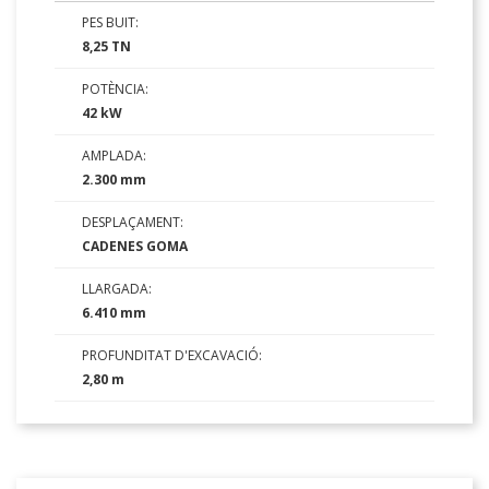
PES BUIT:
8,25 TN
POTÈNCIA:
42 kW
AMPLADA:
2.300 mm
DESPLAÇAMENT:
CADENES GOMA
LLARGADA:
6.410 mm
PROFUNDITAT D'EXCAVACIÓ:
2,80 m