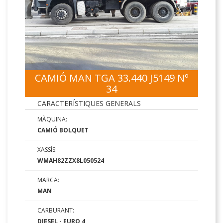
CAMIÓ MAN TGA 33.440 J5149 Nº
34
CARACTERÍSTIQUES GENERALS
MÀQUINA:
CAMIÓ BOLQUET
XASSÍS:
WMAH82ZZX8L050524
MARCA:
MAN
CARBURANT:
DIESEL - EURO 4