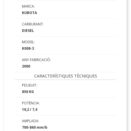
MARCA:
KUBOTA
CARBURANT:
DIESEL
MODEL:
K008-3
ANY FABRICACIÓ:
2000
CARACTERÍSTIQUES TÈCNIQUES
PES BUIT:
850 KG
POTÈNCIA:
10,2 / 7,4
AMPLADA:
700-860 mm/b