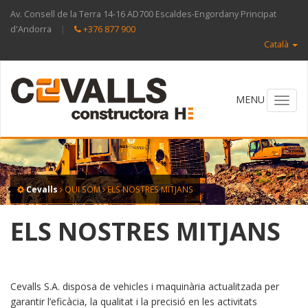
Av. Consell de la Terra 14-16 AD700 Escaldes-Engordany Principat
d'Andorra
|
+376 877 900
Català
Toggl
navig
Cevalls
QUI SOM
ELS NOSTRES MITJANS
ELS NOSTRES MITJANS
Cevalls S.A. disposa de vehicles i maquinària actualitzada per
garantir l’eficàcia, la qualitat i la precisió en les activitats