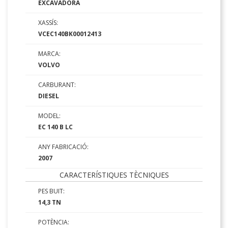
EXCAVADORA
XASSÍS:
VCEC140BK00012413
MARCA:
VOLVO
CARBURANT:
DIESEL
MODEL:
EC 140 B LC
ANY FABRICACIÓ:
2007
CARACTERÍSTIQUES TÈCNIQUES
PES BUIT:
14,3 TN
POTÈNCIA: