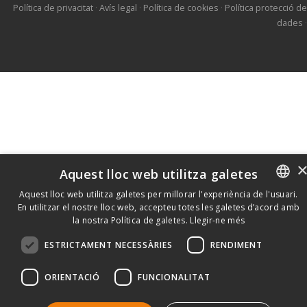
Política de privacitat
·
Avís legal
·
Política de cookies
·
Política protecció de
dades
·
Aquest lloc web utilitza galetes
Aquest lloc web utilitza galetes per millorar l'experiència de l'usuari.
En utilitzar el nostre lloc web, accepteu totes les galetes d’acord amb
CATALAN
la nostra Política de galetes.
Llegir-ne més
SPANISH
ESTRICTAMENT NECESSÀRIES
RENDIMENT
ORIENTACIÓ
FUNCIONALITAT