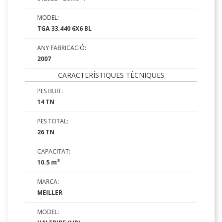
MODEL:
TGA 33.440 6X6 BL
ANY FABRICACIÓ:
2007
CARACTERÍSTIQUES TÈCNIQUES
PES BUIT:
14 TN
PES TOTAL:
26 TN
CAPACITAT:
3
10.5 m
MARCA:
MEILLER
MODEL: