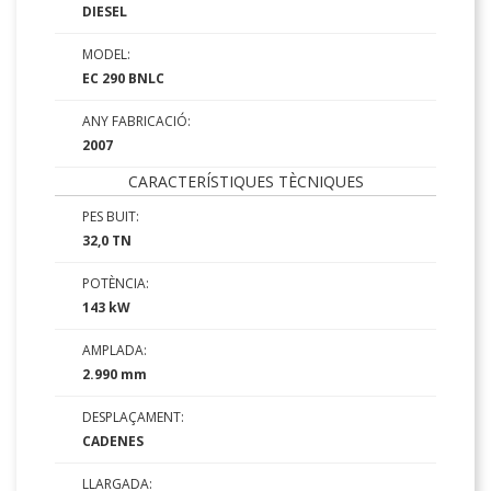
DIESEL
MODEL:
EC 290 BNLC
ANY FABRICACIÓ:
2007
CARACTERÍSTIQUES TÈCNIQUES
PES BUIT:
32,0 TN
POTÈNCIA:
143 kW
AMPLADA:
2.990 mm
DESPLAÇAMENT:
CADENES
LLARGADA: