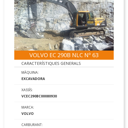
VOLVO EC 290B NLC Nº 63
CARACTERÍSTIQUES GENERALS
MÀQUINA:
EXCAVADORA
XASSÍS:
VCEC290BC00080930
MARCA:
VOLVO
CARBURANT: