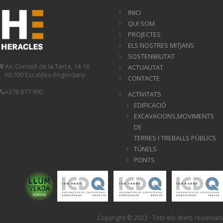
INICI
QUI SOM
PROJECTES
ELS NOSTRES MITJANS
SOSTENIBILITAT
Av. Consell de la Terra, 14-16
ACTUALITAT
AD700 Escaldes-Engordany
CONTACTE
+376 877 900
ACTIVITATS
EDIFICACIÓ
EXCAVACIONS,MOVIMENTS
DE
TERRES I TREBALLS PÚBLICS
TÚNELS
PONTS
Copyright © 2022 · Tots els drets reservats