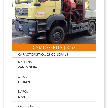
CAMIÓ GRUA J5052
CARACTERÍSTIQUES GENERALS
MÀQUINA:
CAMIÓ GRUA
XASSÍS:
L050489
MARCA:
MAN
CARBURANT: