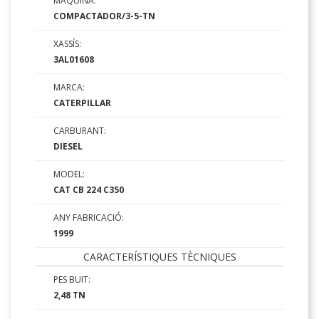
MÀQUINA:
COMPACTADOR/3-5-TN
XASSÍS:
3AL01608
MARCA:
CATERPILLAR
CARBURANT:
DIESEL
MODEL:
CAT CB 224 C350
ANY FABRICACIÓ:
1999
CARACTERÍSTIQUES TÈCNIQUES
PES BUIT:
2,48 TN