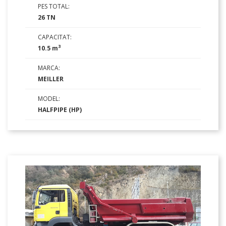
PES TOTAL:
26 TN
CAPACITAT:
3
10.5 m
MARCA:
MEILLER
MODEL:
HALFPIPE (HP)