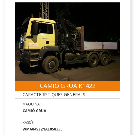
CAMIÓ GRUA K1422
CARACTERÍSTIQUES GENERALS
MÀQUINA:
CAMIÓ GRUA
XASSÍS:
WMA84SZZ1AL058335